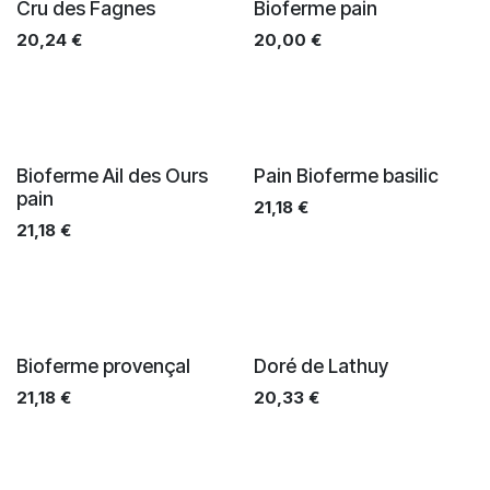
Cru des Fagnes
Bioferme pain
20,24
€
20,00
€
Bioferme Ail des Ours
Pain Bioferme basilic
pain
21,18
€
21,18
€
Bioferme provençal
Doré de Lathuy
21,18
€
20,33
€