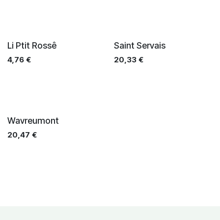
Li Ptit Rossê
Saint Servais
4,76
€
20,33
€
Wavreumont
20,47
€