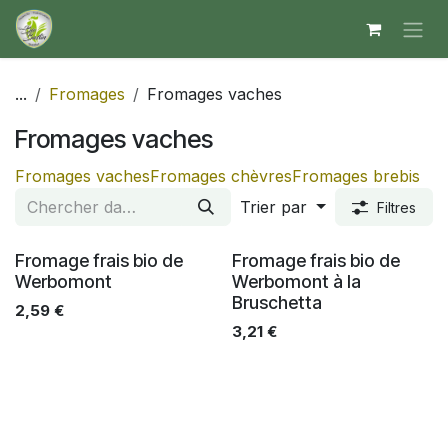
Se rendre au contenu
...
Fromages
Fromages vaches
Fromages vaches
Fromages vaches
Fromages chèvres
Fromages brebis
Trier par
Filtres
Fromage frais bio de
Fromage frais bio de
Werbomont
Werbomont à la
Bruschetta
2,59
€
3,21
€