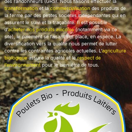
des randonneurs (GR5). Nous faisons effectuer la
transformation
et la
commercialisation
des produits de
la ferme par des petites sociétés indépendantes qui en
assurent le suivi et la traçabilité. Il est possible
d’
acheter nos produits avicoles
(notamment via ce
site), le paiement se faisant sur place, en espèce. La
diversification vers la qualité nous permet de lutter
contre les contraintes agricoles actuelles. L’
agriculture
biologique
assure la qualité et le
respect de
l’environnement
pour le bien-être de tous.