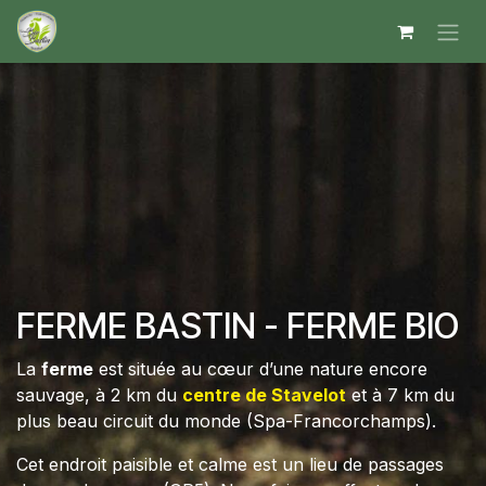
Se rendre au contenu
FERME BASTIN - FERME BIO
La
ferme
est située au cœur d’une nature encore
sauvage, à 2 km du
centre de Stavelot
et à 7 km du
plus beau circuit du monde (Spa-Francorchamps).
Cet endroit paisible et calme est un lieu de passages