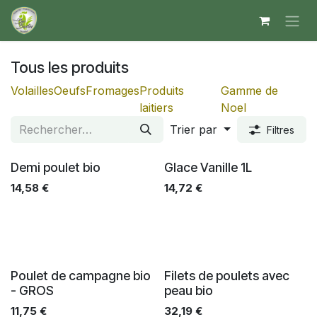
Se rendre au contenu
Tous les produits
Volailles
Oeufs
Fromages
Produits
Gamme de
laitiers
Noel
Trier par
Filtres
Demi poulet bio
Glace Vanille 1L
14,58
€
14,72
€
Poulet de campagne bio
Filets de poulets avec
- GROS
peau bio
11,75
€
32,19
€