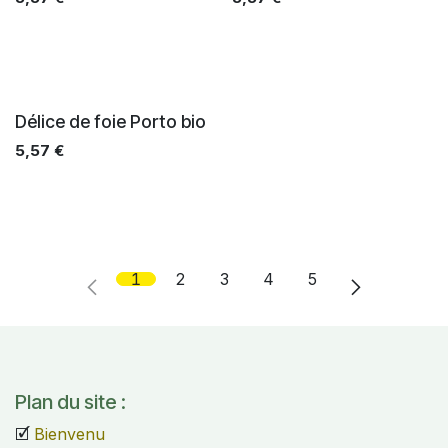
Délice de foie Porto bio
5,57
€
1
2
3
4
5
Plan du site :
🗹
Bienvenu