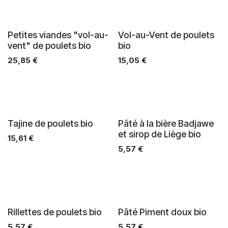
Petites viandes "vol-au-
Vol-au-Vent de poulets
vent" de poulets bio
bio
25,85
€
15,05
€
Tajine de poulets bio
Pâté à la bière Badjawe
et sirop de Liège bio
15,61
€
5,57
€
Rillettes de poulets bio
Pâté Piment doux bio
5,57
€
5,57
€